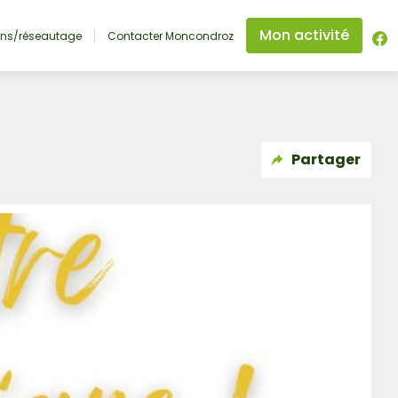
Mon activité
ons/réseautage
Contacter Moncondroz
Partager