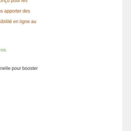
onçu pour les
s apporter des
bilité en ligne au
os.
nnelle pour booster