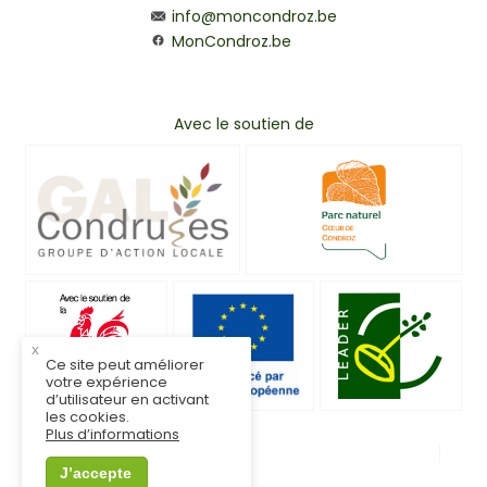
info@moncondroz.be
MonCondroz.be
Avec le soutien de
x
Ce site peut améliorer
votre expérience
d’utilisateur en activant
les cookies.
Plus d’informations
© MonCondroz.be
Mentions légales
J’accepte