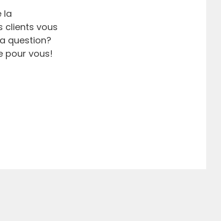
 la
 clients vous
la question?
e pour vous!
r