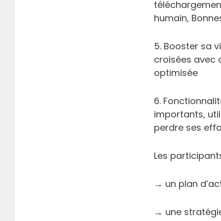
téléchargement
humain, Bonnes 
5. Booster sa v
croisées avec 
optimisée
6. Fonctionnali
importants, uti
perdre ses effo
Les participant
→ un plan d’acti
→ une stratégie