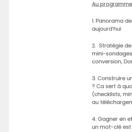
Au programm
1. Panorama de
aujourd’hui
2.
Stratégie de 
mini-sondages,
conversion, Do
3. Construire u
? Ca sert à qu
(checklists, m
au téléchargem
4. Gagner en e
un mot-clé est 