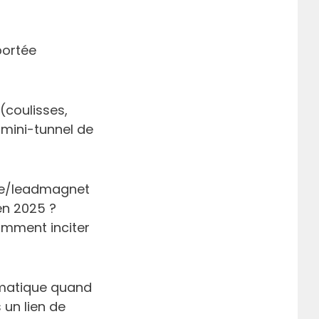
portée
 (coulisses,
mini-tunnel de
ebee/leadmagnet
en 2025 ?
omment inciter
omatique quand
 un lien de