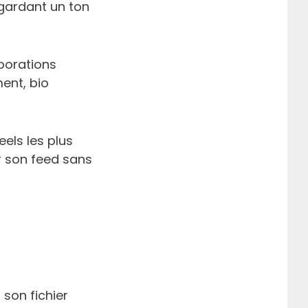
 gardant un ton
aborations
ent, bio
eels les plus
er son feed sans
 son fichier