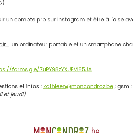
s)
ir un compte pro sur Instagram et être à l’aise av
ir :
un ordinateur portable et un smartphone cha
ps://forms.gle/7uPY98zYXUEVi85JA
stions et infos :
kathleen@moncondroz.be
; gsm :
i et jeudi)
Recherche