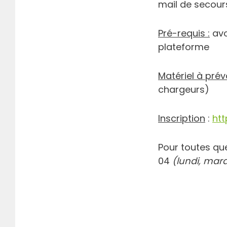
mail de secour
Pré-requis :
avo
plateforme
Matériel à prévo
chargeurs)
Inscription
:
htt
Pour toutes que
04
(lundi, mard