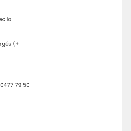
ec la
rgés (+
 0477 79 50
r