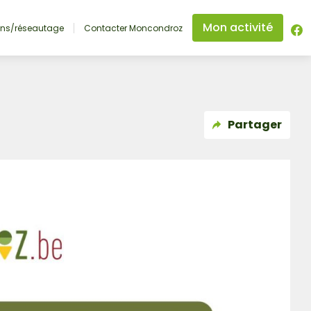
Mon activité
ons/réseautage
Contacter Moncondroz
Partager