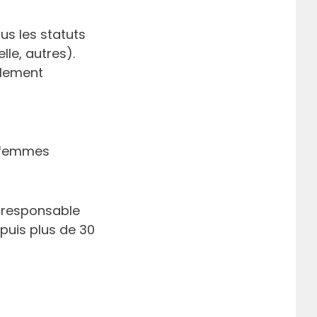
us les statuts
lle, autres).
alement
s femmes
, responsable
puis plus de 30