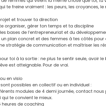
e de femmes qui vivent la même chose que toi, tu v
 qui te freine vraiment : les peurs, les croyances, 
projet et trouver ta direction
e organiser, gérer ton temps et ta discipline
es bases de l’entrepreneuriat et du développeme
c un plan concret et des femmes à tes côtés pour 
ne stratégie de communication et maîtriser les ré
ur toi à la sortie : ne plus te sentir seule, avoir l
rêve est atteignable. Pour de vrai.
Recherche
 ou en visio
sont possibles en collectif ou en individuel :
différents modules de 4 demi journée, contact nous
i qui te convient le mieux.
 15 heures de coaching