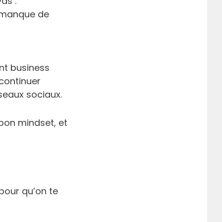
as :
le manque de
nt business
continuer
seaux sociaux.
e bon mindset, et
r
 pour qu’on te