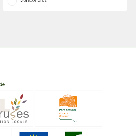
MonCondroz
 de