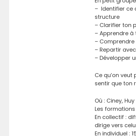
En petit group
– Identifier ce
structure
– Clarifier ton 
– Apprendre à t
– Comprendre l
– Repartir ave
– Développer u
Ce qu’on veut po
sentir que ton 
Où : Ciney, Huy
Les formations 
En collectif : 
dirige vers celu
En individuel :