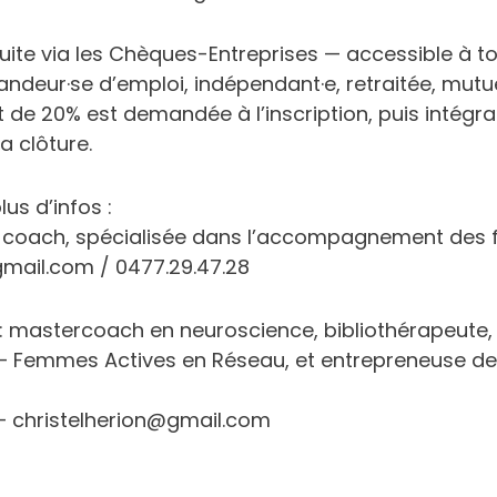
ite via les Chèques-Entreprises — accessible à to
andeur·se d’emploi, indépendant·e, retraitée, mutue
 de 20% est demandée à l’inscription, puis intégr
a clôture.
us d’infos :
ob coach, spécialisée dans l’accompagnement de
mail.com / 0477.29.47.28
n : mastercoach en neuroscience, bibliothérapeute
– Femmes Actives en Réseau, et entrepreneuse de
– christelherion@gmail.com