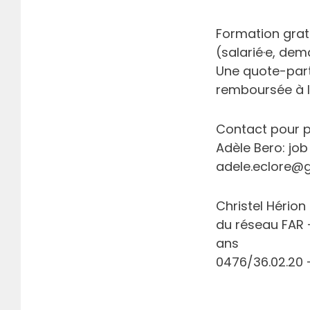
Formation gratu
(salarié·e, dem
Une quote-part
remboursée à l
Contact pour pl
Adèle Bero: j
adele.eclore@g
Christel Hério
du réseau FAR 
ans
0476/36.02.20 