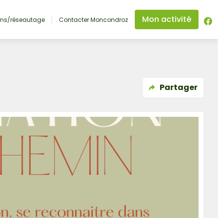
Mon activité
ons/réseautage
Contacter Moncondroz
Partager