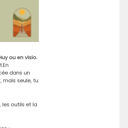
y ou en visio.
t.En
ncée dans un
, mais seule, tu
es outils et la