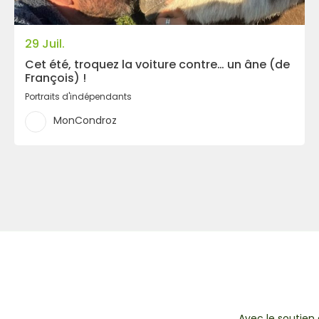
29 Juil.
Cet été, troquez la voiture contre… un âne (de
François) !
Portraits d'indépendants
MonCondroz
Avec le soutien