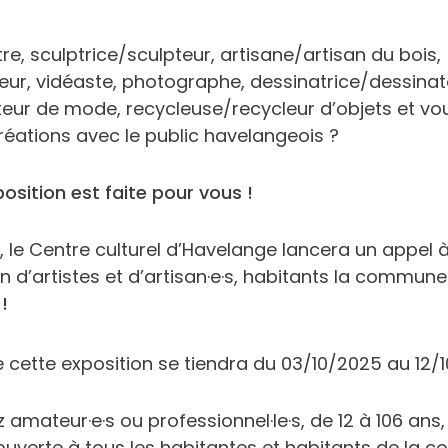
re, sculptrice/sculpteur, artisane/artisan du bois,
ur, vidéaste, photographe, dessinatrice/dessinat
teur de mode, recycleuse/recycleur d’objets et vo
réations avec le public havelangeois ?
position est faite pour vous !
le Centre culturel d’Havelange lancera un appel à
on d’artistes et d’artisan·e·s, habitants la commu
!
 cette exposition se tiendra du 03/10/2025 au 12/
Recherche
amateur·e·s ou professionnel·le·s, de 12 à 106 ans,
 ouverte à tous les habitantes et habitants de la