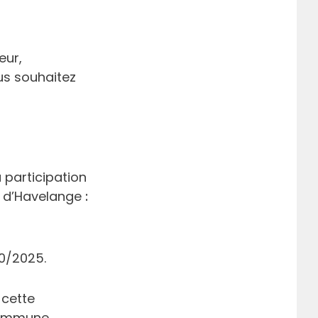
eur,
us souhaitez
 participation
ne d’Havelange
:
10/2025.
r
 cette
 commune