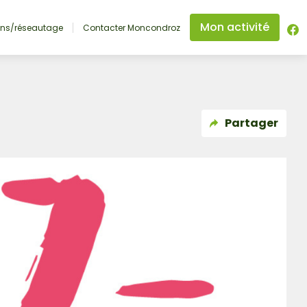
Mon activité
ons/réseautage
Contacter Moncondroz
Partager