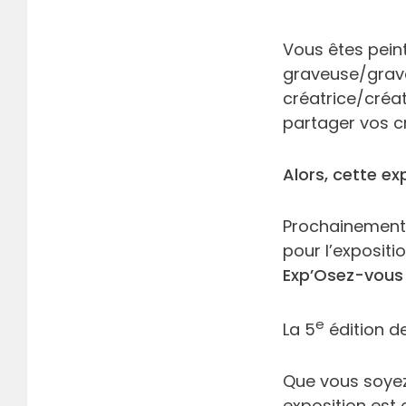
Vous êtes peint
graveuse/grave
créatrice/créa
partager vos c
Alors, cette ex
Prochainement, 
pour l’expositi
Exp’Osez-vous 
e
La 5
édition de
Que vous soyez 
exposition est