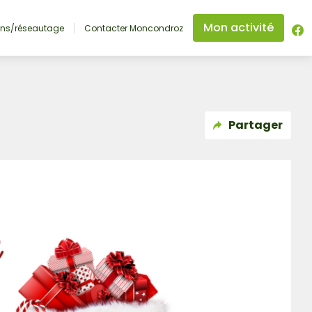
Mon activité
ons/réseautage
Contacter Moncondroz
Partager