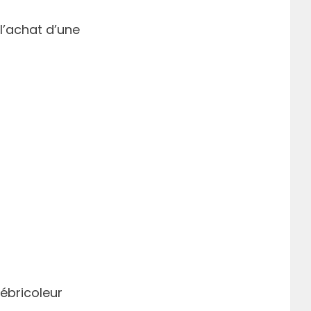
’achat d’une
tébricoleur
r