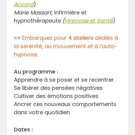
Accord
)
Marie Massart
, infirmière et
hypnothérapeute
(
Hypnose et Santé
)
Embarquez pour
4 ateliers
dédiés à
=>
la sérénité, au mouvement et à l’auto-
hypnose.
Au programme :
Apprendre
à
se poser et se recentrer
Se lib
é
rer des pens
é
es n
é
gatives
Cultiver des
é
motions positives
Ancrer ces nouveaux comportements
dans votre quotidien
Dates :