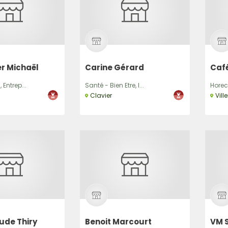
r Michaël
Carine Gérard
Café
 Entrep...
Santé - Bien Etre, I...
Horec
Clavier
Vill
ude Thiry
Benoit Marcourt
VM 