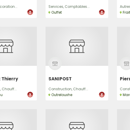
oration...
Services, Comptables...
Autre
Ouffet
Frai
 Thierry
SANIPOST
Pier
 Chauff...
Construction, Chauff...
Const
su
Outrelouxhe
Mar