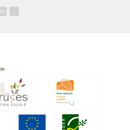
93
›
 de