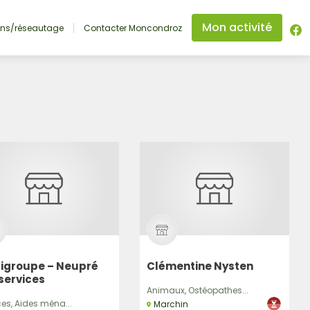
Mon activité
ons/réseautage
Contacter Moncondroz
tigroupe – Neupré
Clémentine Nysten
services
Animaux, Ostéopathes...
ces, Aides ména...
Marchin