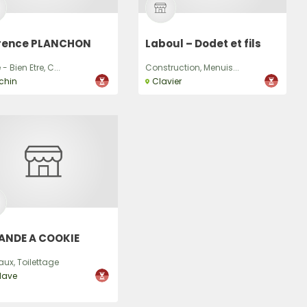
rence PLANCHON
Laboul – Dodet et fils
- Bien Etre, C...
Construction, Menuis...
chin
Clavier
BANDE A COOKIE
ux, Toilettage
dave