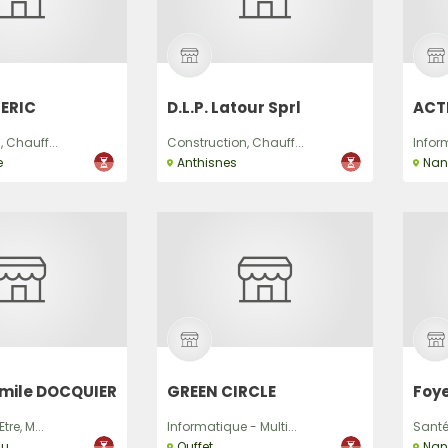
Recherche
 ERIC
D.L.P. Latour Sprl
ACT
 Chauff...
Construction, Chauff...
Inform
e
Anthisnes
Nan
Emile DOCQUIER
GREEN CIRCLE
Foye
tre, M...
Informatique - Multi...
Santé 
su
Ouffet
Nan