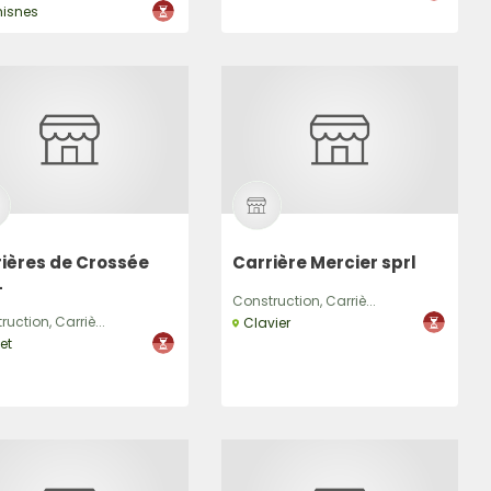
hisnes
ières de Crossée
Carrière Mercier sprl
L
Construction, Carriè...
uction, Carriè...
Clavier
et