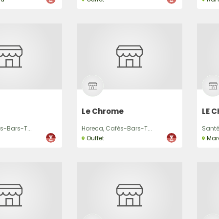
Le Chrome
LE C
s-Bars-T...
Horeca, Cafés-Bars-T...
Santé 
Ouffet
Mar