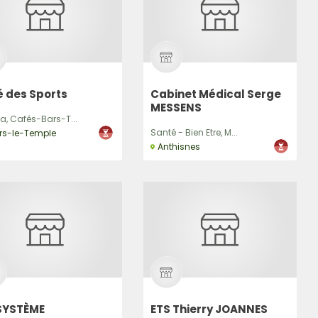
 des Sports
Cabinet Médical Serge
MESSENS
a, Cafés-Bars-T...
Santé - Bien Etre, M...
ers-le-Temple
Anthisnes
SYSTÈME
ETS Thierry JOANNES