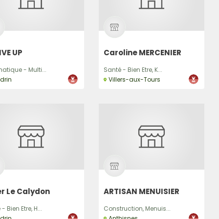
r
IVE UP
Caroline MERCENIER
atique - Multi...
Santé - Bien Etre, K...
drin
Villers-aux-Tours
r Le Calydon
ARTISAN MENUISIER
- Bien Etre, H...
Construction, Menuis...
drin
Anthisnes