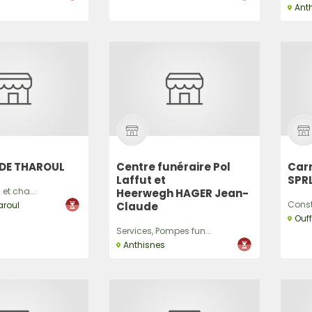
Ant
DE THAROUL
Centre funéraire Pol
Carr
Laffut et
SPR
 et cha...
Heerwegh HAGER Jean-
Constr
aroul
Claude
Ouff
Services, Pompes fun...
Anthisnes