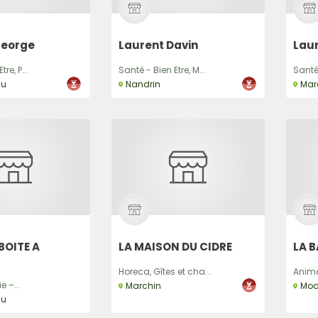
George
Laurent Davin
Lau
re, P...
Santé - Bien Etre, M...
Santé 
su
Nandrin
Mar
BOITE A
LA MAISON DU CIDRE
LA 
Horeca, Gîtes et cha...
Anima
ie –...
Marchin
Mo
su