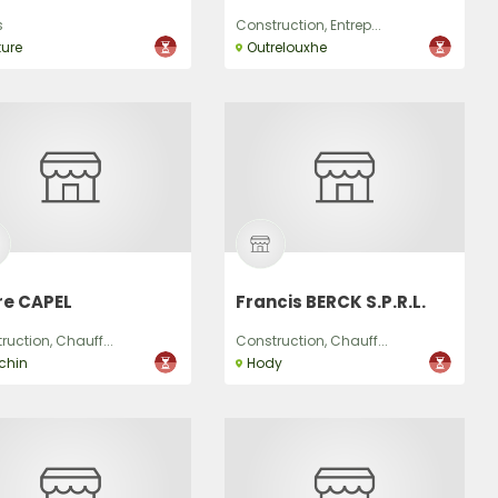
s
Construction, Entrep...
ture
Outrelouxhe
re CAPEL
Francis BERCK S.P.R.L.
ruction, Chauff...
Construction, Chauff...
chin
Hody