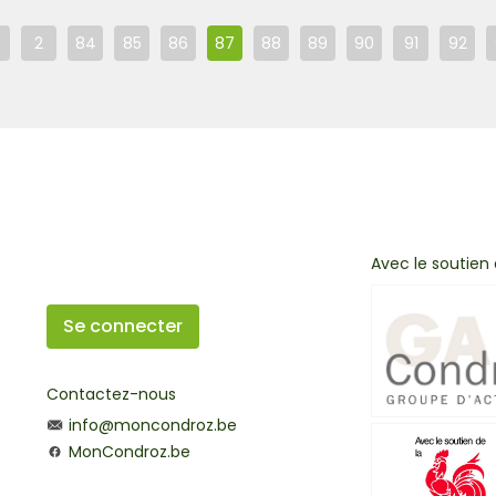
2
84
85
86
87
88
89
90
91
92
Avec le soutien
Se connecter
Contactez-nous
info@moncondroz.be
MonCondroz.be