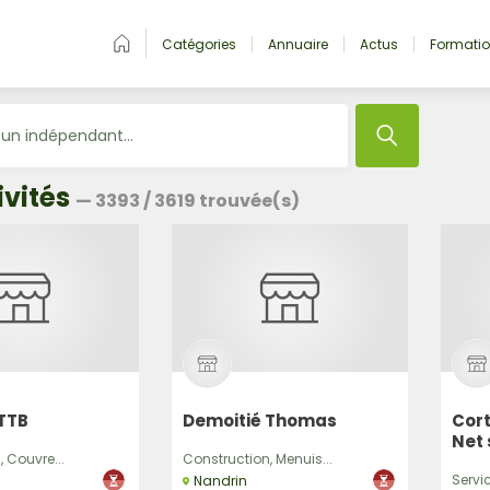
Catégories
Annuaire
Actus
Formati
ivités
—
3393
/
3619
trouvée(s)
TTB
Demoitié Thomas
Cor
Net 
 Couvre...
Construction, Menuis...
Servi
Nandrin