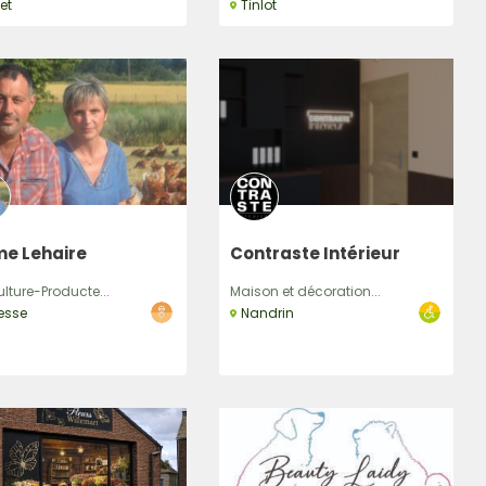
et
Tinlot
me Lehaire
Contraste Intérieur
ulture-Producte...
Maison et décoration...
esse
Nandrin