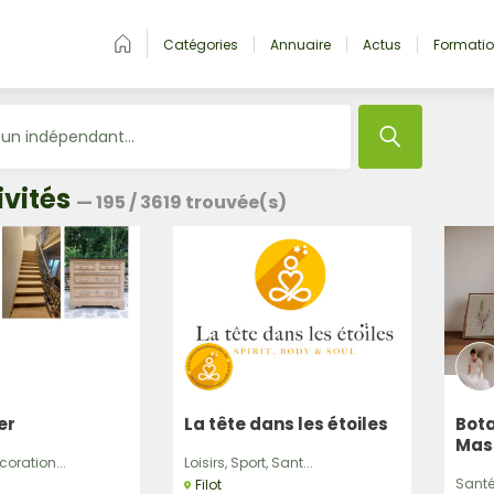
Catégories
Annuaire
Actus
Formati
ivités
—
195
/
3619
trouvée(s)
er
La tête dans les étoiles
Bota
Mas
oration...
Loisirs, Sport, Sant...
Santé 
Filot