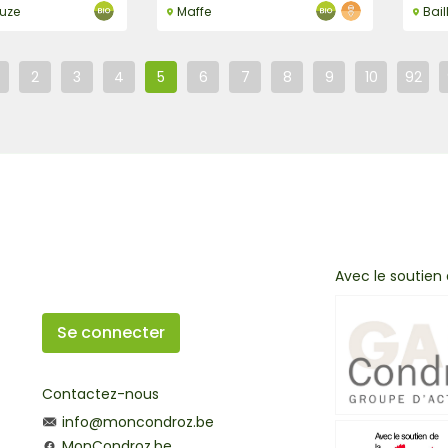
uze
Maffe
Bail
2
3
4
5
6
7
8
9
10
92
Avec le soutien
Se connecter
Contactez-nous
info@moncondroz.be
MonCondroz.be