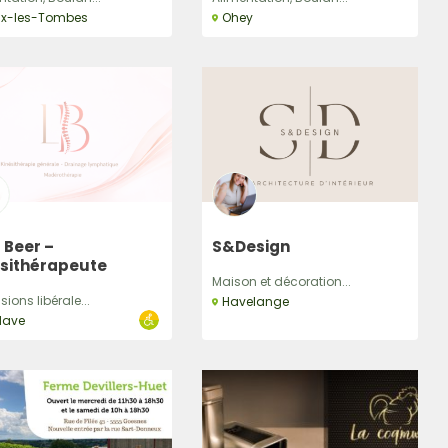
lx-les-Tombes
Ohey
 Beer –
S&Design
ésithérapeute
Maison et décoration...
sions libérale...
Havelange
dave