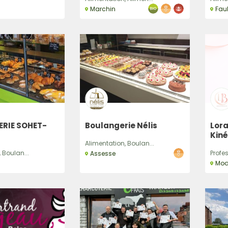
Marchin
Fau
RIE SOHET-
Boulangerie Nélis
Lora
Kin
Alimentation, Boulan...
 Boulan...
Profes
Assesse
Mo