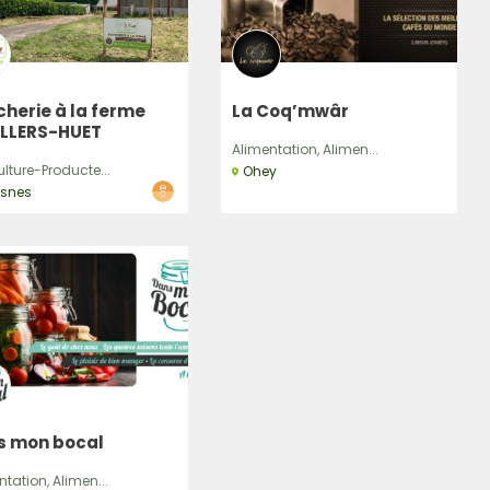
herie à la ferme
La Coq’mwâr
ILLERS-HUET
Alimentation, Alimen...
ulture-Producte...
Ohey
snes
s mon bocal
ntation, Alimen...