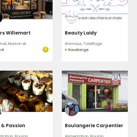
r
rs Willemart
Beauty Laidy
nat, Maison et...
Animaux, Toilettage
lot
Havelange
 & Passion
Boulangerie Carpentier
ntation, Boulan...
Alimentation, Boulan...