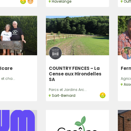
Havelange
Ouff
’Icare
COUNTRY FENCES – La
Fer
Cense aux Hirondelles
 et cha...
Agric
SA
Ass
Parcs et Jardins Arc...
Sart-Bernard