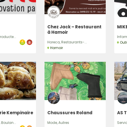
Chez Jack – Restaurant
MIK
à Hamoir
roducte...
Inform
Horeca, Restaurants-...
Out
Hamoir
rie Kempinaire
Chaussures Roland
AS T
 Boulan...
Mode, Autres
Servi