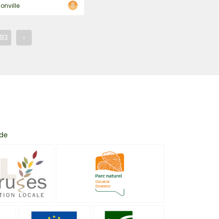
lonville
93
›
 de