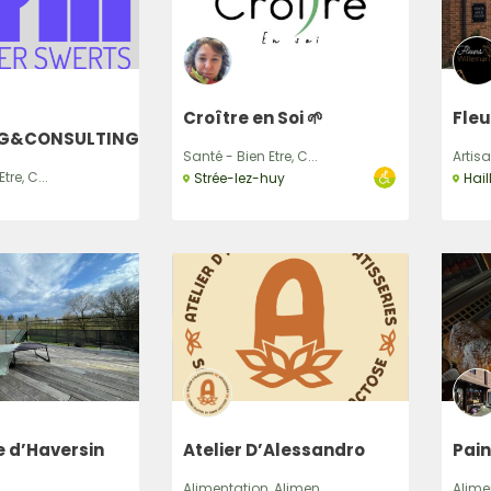
Recherche
Croître en Soi 🌱
Fleu
G&CONSULTING
Santé - Bien Etre, C...
Artisa
tre, C...
Strée-lez-huy
Hail
 d’Haversin
Atelier D’Alessandro
Pain
Alimentation, Alimen...
Alime