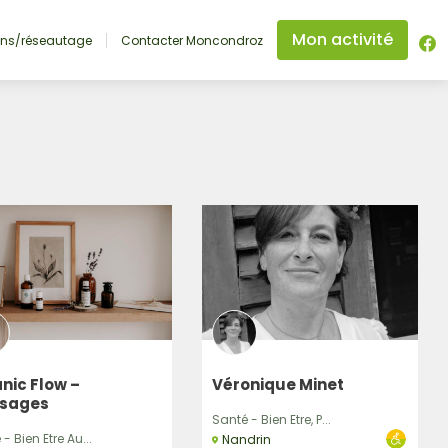
Mon activité
ons/réseautage
Contacter Moncondroz
nic Flow –
Véronique Minet
sages
Santé - Bien Etre, P...
- Bien Etre Au...
Nandrin