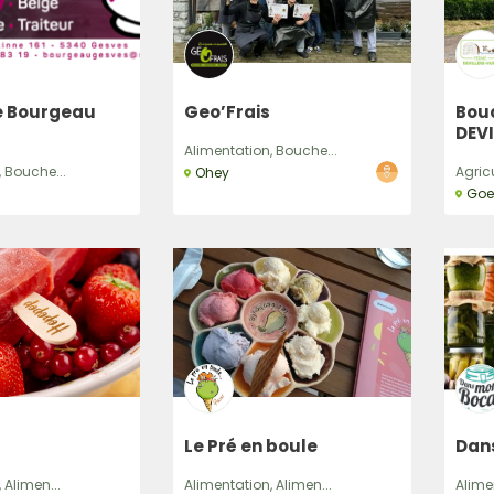
e Bourgeau
Geo’Frais
Bouc
DEV
Alimentation, Bouche...
 Bouche...
Agric
Ohey
Goe
Le Pré en boule
Dan
 Alimen...
Alimentation, Alimen...
Alime