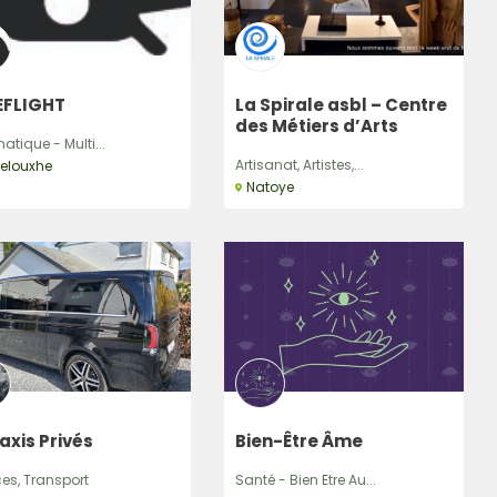
EFLIGHT
La Spirale asbl – Centre
des Métiers d’Arts
atique - Multi...
Artisanat, Artistes,...
relouxhe
Natoye
axis Privés
Bien-Être Âme
ces, Transport
Santé - Bien Etre Au...