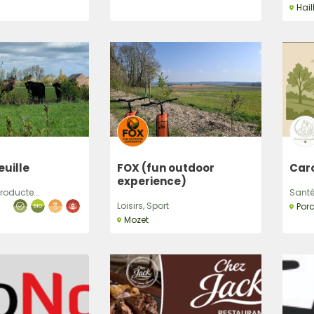
Hail
uille
FOX (fun outdoor
Caro
experience)
roducte...
Santé 
Loisirs, Sport
Por
Mozet