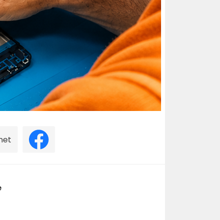
rnet
e