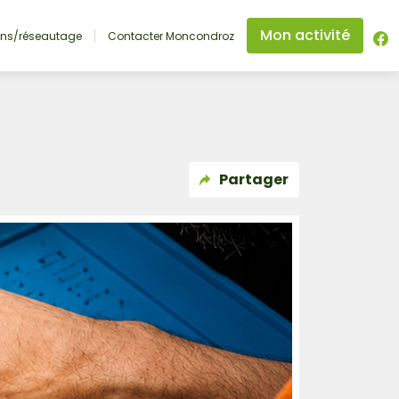
Mon activité
ons/réseautage
Contacter Moncondroz
Partager