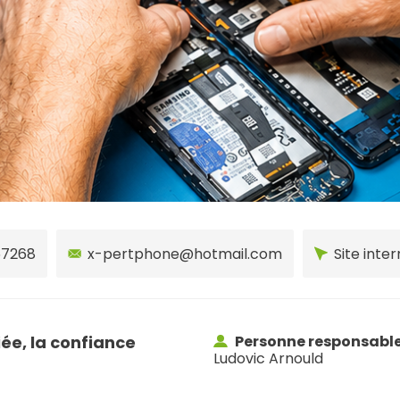
57268
x-pertphone@hotmail.com
Site inte
iée, la confiance
Personne responsabl
Ludovic Arnould