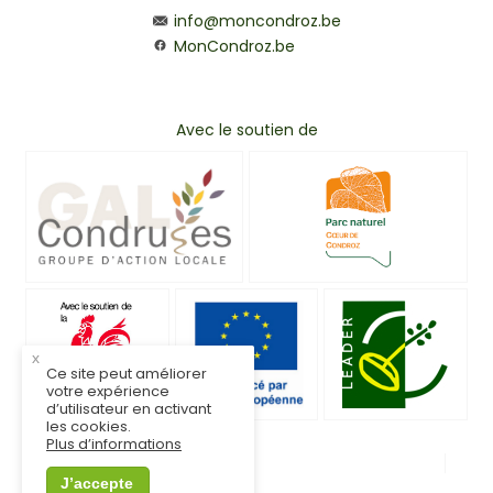
info@moncondroz.be
MonCondroz.be
Avec le soutien de
x
Ce site peut améliorer
votre expérience
d’utilisateur en activant
les cookies.
Plus d’informations
© MonCondroz.be
Mentions légales
J’accepte