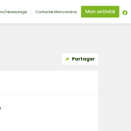
Mon activité
ons/réseautage
Contacter Moncondroz
Partager
e