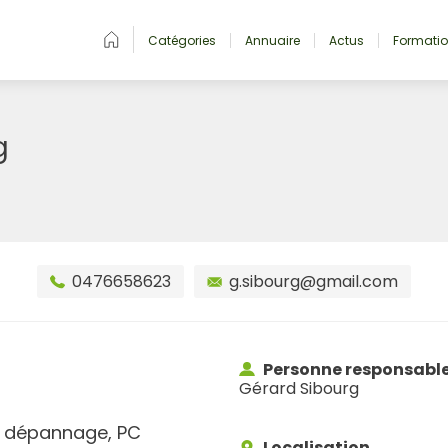
Catégories
Annuaire
Actus
Formati
g
0476658623
g.sibourg@gmail.com
Personne responsabl
Gérard Sibourg
n, dépannage, PC
Localisation