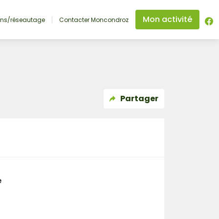
Mon activité
ons/réseautage
Contacter Moncondroz
Partager
e