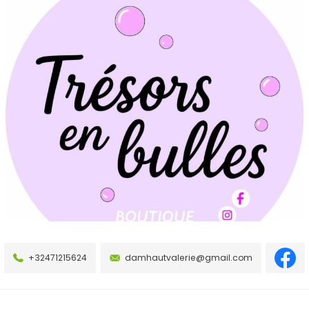
+32471215624
damhautvalerie@gmail.com