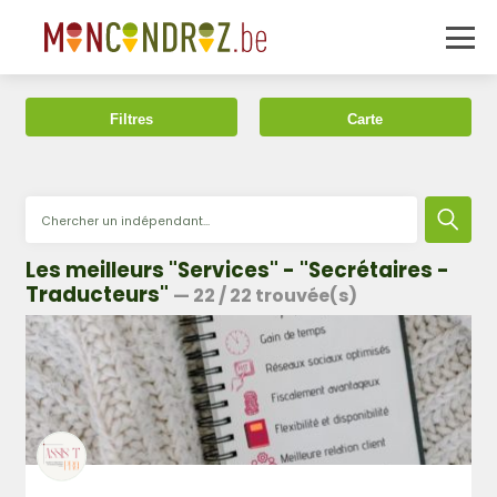
Filtres
Carte
Les meilleurs "Services" - "Secrétaires -
Traducteurs"
—
22
/
22
trouvée(s)