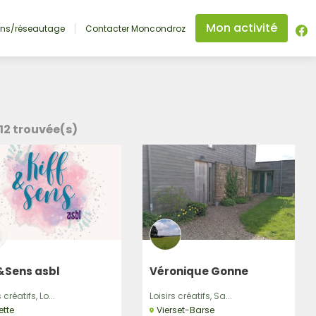
Mon activité
ons/réseautage
Contacter Moncondroz
12
trouvée(s)
&Sens asbl
Véronique Gonne
 créatifs, Lo...
Loisirs créatifs, Sa...
ette
Vierset-Barse