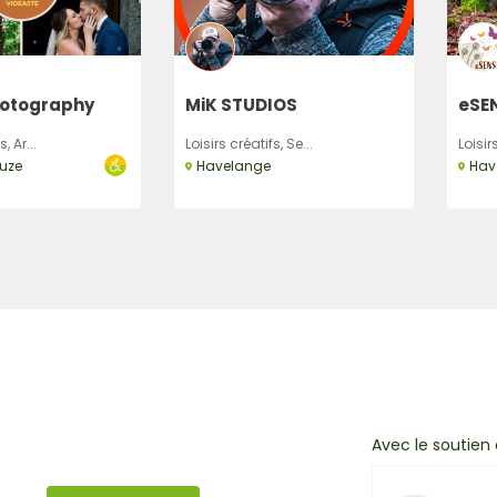
hotography
MiK STUDIOS
eSEN
, Ar...
Loisirs créatifs, Se...
Loisirs
uze
Havelange
Hav
Avec le soutien