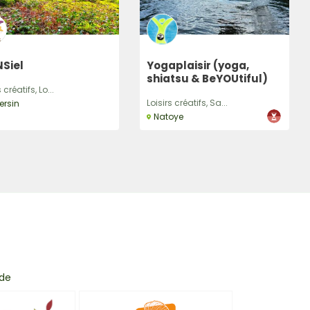
Siel
Yogaplaisir (yoga,
shiatsu & BeYOUtiful)
 créatifs, Lo...
Loisirs créatifs, Sa...
ersin
Natoye
 de