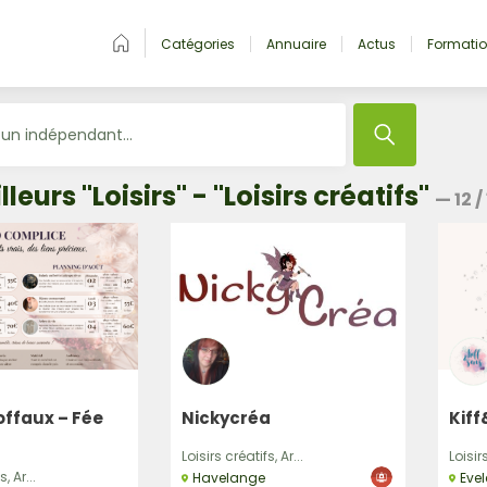
Catégories
Annuaire
Actus
Formati
leurs "Loisirs" - "Loisirs créatifs"
—
12
/
offaux – Fée
Nickycréa
Kiff
Loisirs créatifs, Ar...
Loisirs
, Ar...
Havelange
Evel