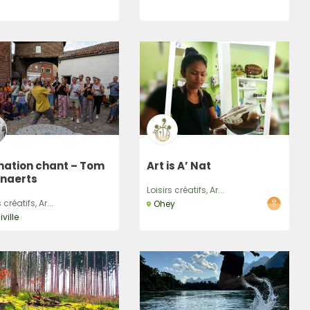
mation chant – Tom
Art is A’ Nat
naerts
Loisirs créatifs, Ar...
 créatifs, Ar...
Ohey
ville
r