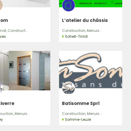
itom
L’atelier du châssis
r
nat, Construct...
Construction, Menuis...
ves
Soheit-Tinlot
iverre
Batisomme Sprl
ruction, Menuis...
Construction, Menuis...
ey
Somme-Leuze