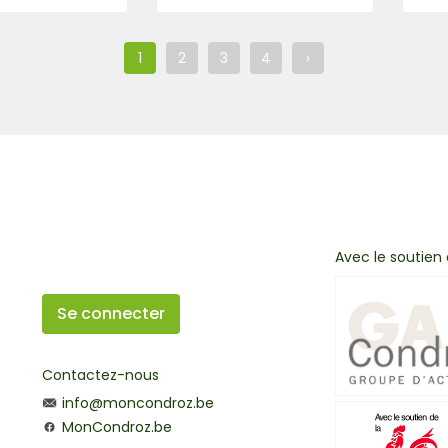
1
2
3
4
›
Avec le soutien
Se connecter
Contactez-nous
info@moncondroz.be
MonCondroz.be