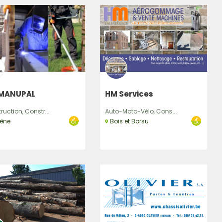
MANUPAL
HM Services
ruction, Constr...
Auto-Moto-Vélo, Cons...
êne
Bois et Borsu