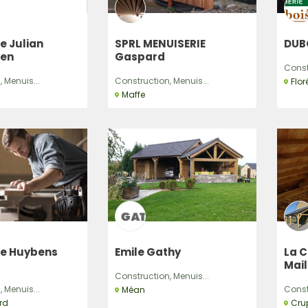
e Julian
SPRL MENUISERIE
DUBO
en
Gaspard
Const
 Menuis...
Construction, Menuis...
Flor
Maffe
ie Huybens
Emile Gathy
La 
Mail
Construction, Menuis...
 Menuis...
Const
Méan
rd
Cru