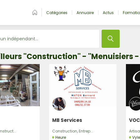
Catégories
Annuaire
Actus
Formati
lleurs "Construction" - "Menuisiers 
MB Services
VOC
nstruct...
Construction, Entrep...
Artisa
Heure
Vyl