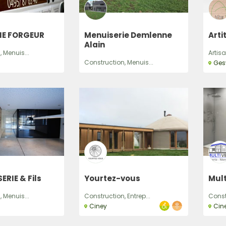
IE FORGEUR
Menuiserie Demlenne
Art
Recherche
Alain
 Menuis...
Artisa
Construction, Menuis...
Ges
ERIE & Fils
Yourtez-vous
Mult
 Menuis...
Construction, Entrep...
Const
Ciney
Cin