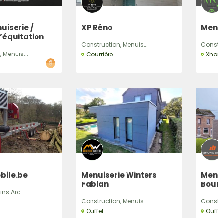
iserie /
XP Réno
Men
’équitation
Construction, Menuis...
Const
 Menuis...
Courrière
Xhor
bile.be
Menuiserie Winters
Men
Fabian
Bou
ns Arc...
Construction, Menuis...
Const
Ouffet
Ouff