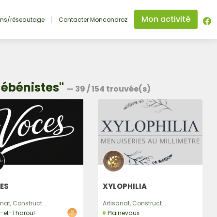
Mon activité
ons/réseautage
Contacter Moncondroz
- ébénistes"
—
39
/
154
trouvée(s)
ES
XYLOPHILIA
nat, Construct...
Artisanat, Construct...
e-et-Tharoul
Plainevaux