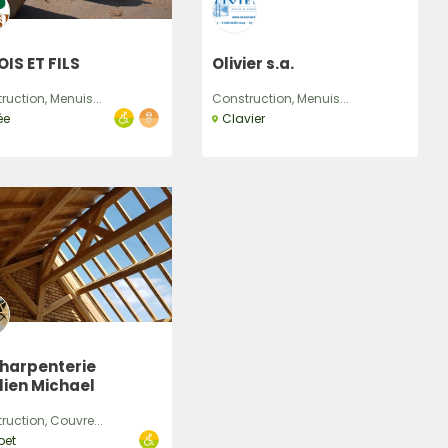
IS ET FILS
Olivier s.a.
ruction, Menuis...
Construction, Menuis...
ée
Clavier
Charpenterie
lien Michael
ruction, Couvre...
pet