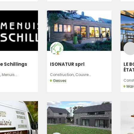
e Schillings
ISONATUR sprl
LE B
ÉTA
 Menuis...
Construction, Couvre...
Constr
Gesves
Mar