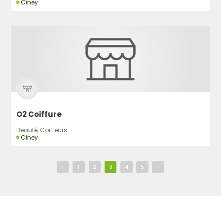
Ciney
O2 Coiffure
Beauté, Coiffeurs
Ciney
‹
1
2
3
4
5
›