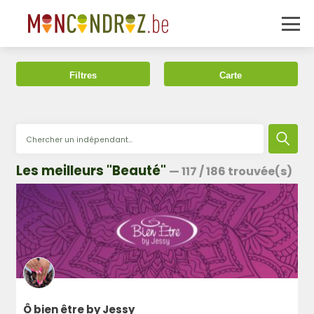
Filtres
Carte
Les meilleurs "Beauté"
—
117
/
186
trouvée(s)
Ô bien être by Jessy