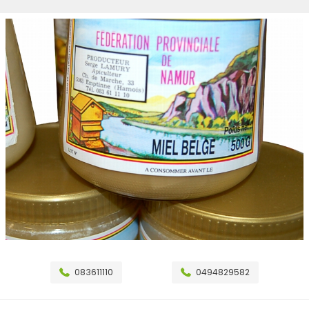
083611110
0494829582