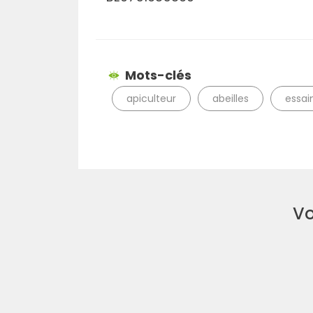
Mots-clés
apiculteur
abeilles
essa
Vo