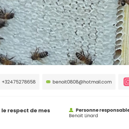
+32475278658
benoit0808@hotmail.com
 le respect de mes
Personne responsabl
Benoit Linard