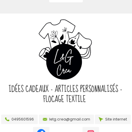
0495601596
letg.crea@gmail.com
Site internet