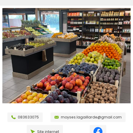
083633075
moyses.lagaillarde@gmail.com
Site internet