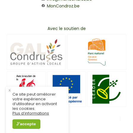
MonCondroz.be
Avec le soutien de
x
Ce site peut améliorer
votre expérience
d’utilisateur en activant
les cookies.
Plus d’informations
© MonCondroz.be
Mentions légales
J’accepte
Vie privée