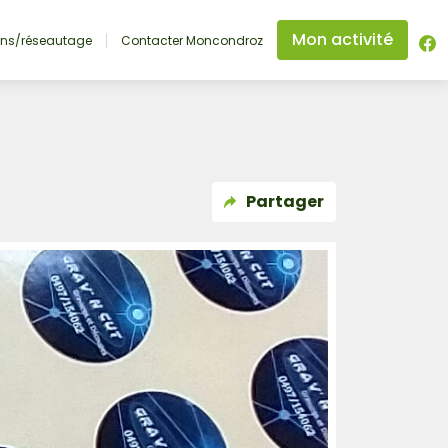
Mon activité
ons/réseautage
Contacter Moncondroz
Partager