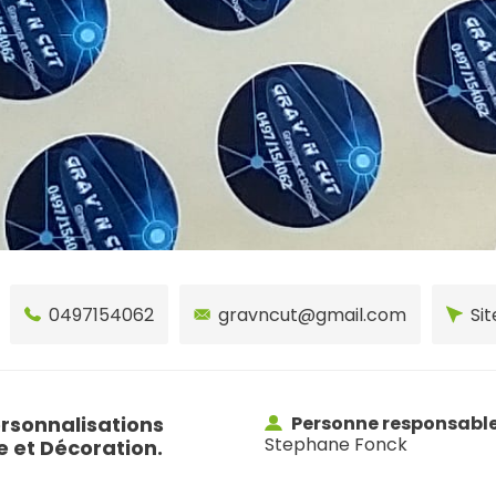
0497154062
gravncut@gmail.com
Sit
rsonnalisations
Personne responsabl
Stephane Fonck
e et Décoration.