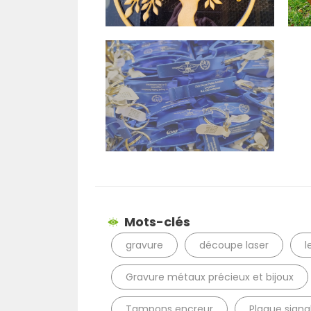
Mots-clés
gravure
découpe laser
l
Gravure métaux précieux et bijoux
Tampons encreur
Plaque signa