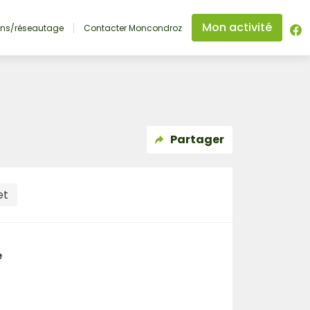
Mon activité
ons/réseautage
Contacter Moncondroz
Partager
et
e