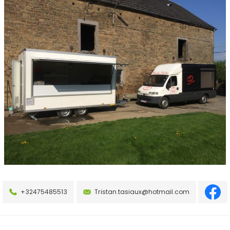
+32475485513
Tristan.tasiaux@hotmail.com