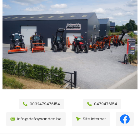
0032479476154
0479476154
info@defaysandco.be
Site internet