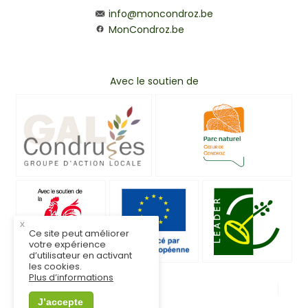
info@moncondroz.be
MonCondroz.be
Avec le soutien de
x
Ce site peut améliorer
votre expérience
d’utilisateur en activant
les cookies.
Plus d’informations
© MonCondroz.be
Mentions légales
J’accepte