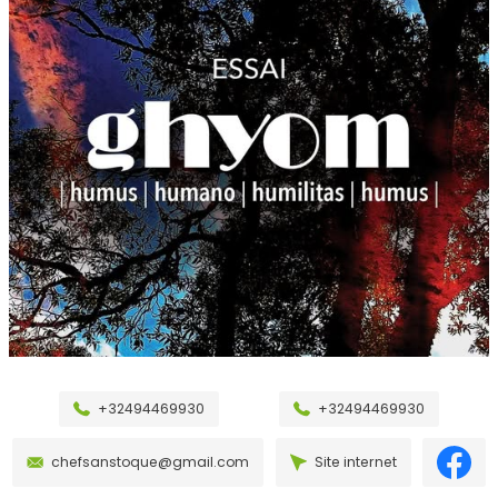
+32494469930
+32494469930
chefsanstoque@gmail.com
Site internet