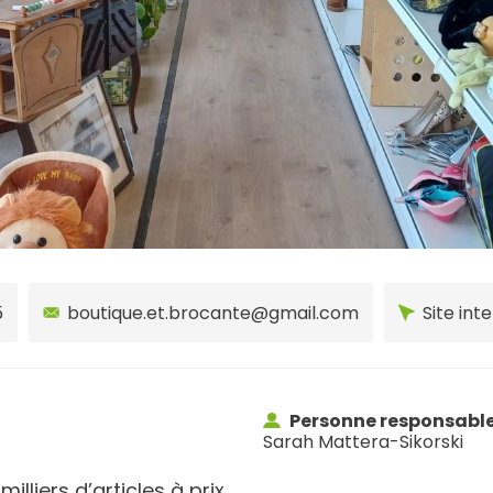
5
boutique.et.brocante@gmail.com
Site int
Personne responsabl
Sarah Mattera-Sikorski
lliers d’articles à prix