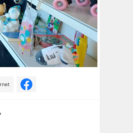
ernet
e