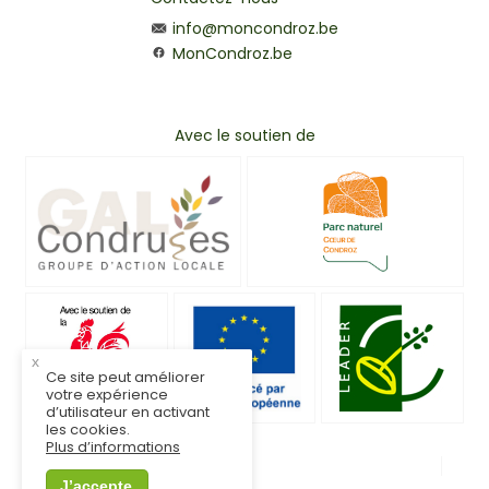
info@moncondroz.be
MonCondroz.be
Avec le soutien de
x
Ce site peut améliorer
votre expérience
d’utilisateur en activant
les cookies.
Plus d’informations
© MonCondroz.be
Mentions légales
J’accepte