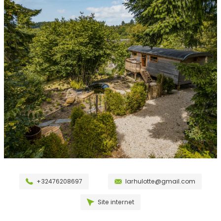
+32476208697
larhulotte@gmail.com
Site internet