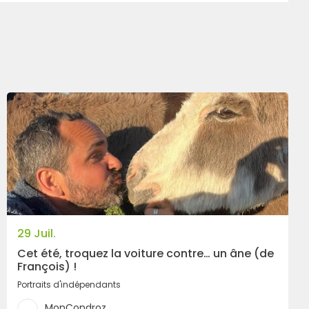
r
29 Juil.
Cet été, troquez la voiture contre… un âne (de
François) !
Portraits d'indépendants
MonCondroz