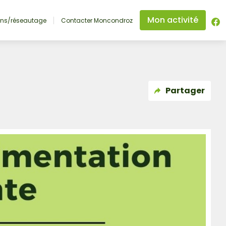
Mon activité
ons/réseautage
Contacter Moncondroz
Partager