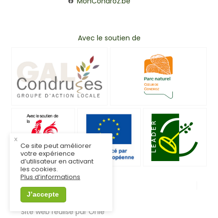
MonCondroz.be
Avec le soutien de
x
Ce site peut améliorer
votre expérience
d’utilisateur en activant
les cookies.
Plus d’informations
© MonCondroz.be
Mentions légales
J’accepte
Vie privée
Site web réalisé par Onie