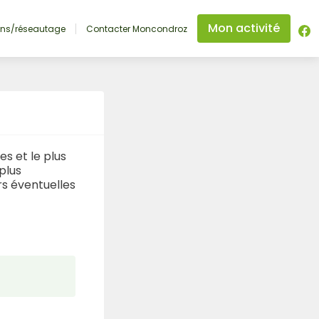
Mon activité
ons/réseautage
Contacter Moncondroz
s et le plus
plus
rs éventuelles