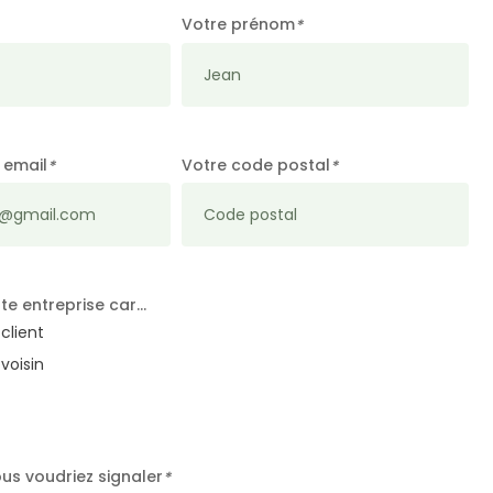
Votre prénom
*
 email
Votre code postal
*
*
te entreprise car…
 client
 voisin
Recherche
ous voudriez signaler
*