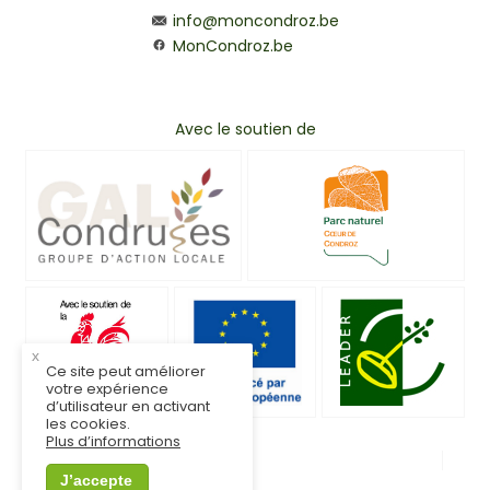
info@moncondroz.be
MonCondroz.be
Avec le soutien de
x
Ce site peut améliorer
votre expérience
d’utilisateur en activant
les cookies.
Plus d’informations
© MonCondroz.be
Mentions légales
J’accepte