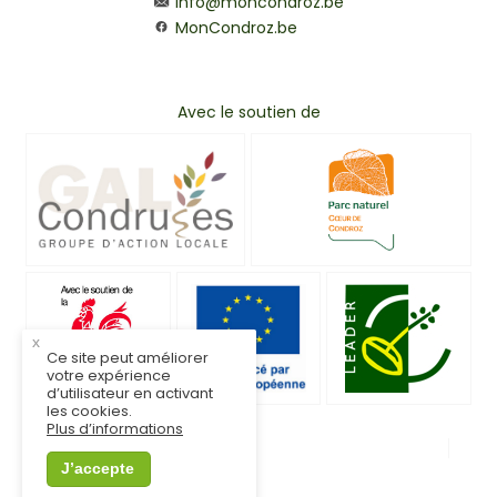
info@moncondroz.be
MonCondroz.be
Avec le soutien de
x
Ce site peut améliorer
votre expérience
d’utilisateur en activant
les cookies.
Plus d’informations
© MonCondroz.be
Mentions légales
J’accepte
Vie privée