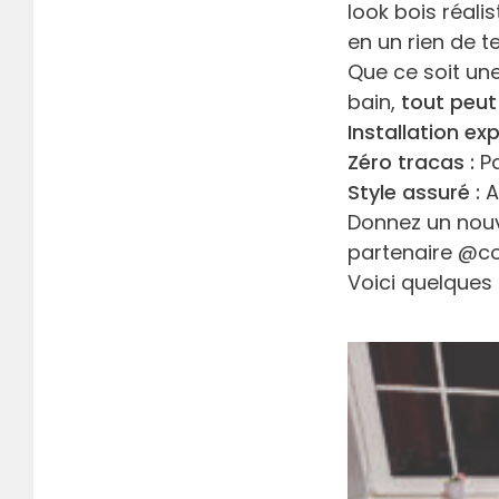
look bois réali
en un rien de t
Que ce soit un
bain,
tout peu
Installation ex
Zéro tracas :
Pa
Style assuré :
A
Donnez un nouv
partenaire @co
Voici quelques