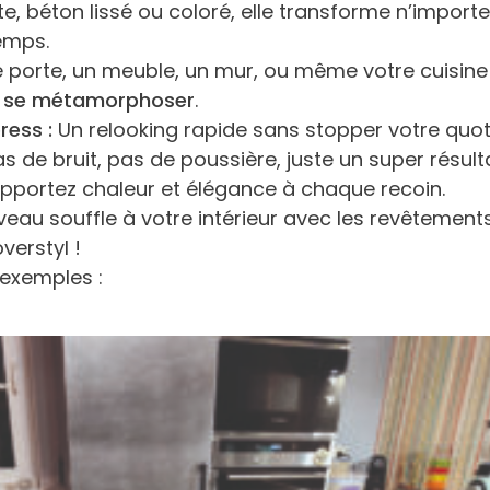
ste, béton lissé ou coloré, elle transforme n’import
emps.
e porte, un meuble, un mur, ou même votre cuisine 
t se métamorphoser
.
press
:
Un relooking rapide sans stopper votre quot
s de bruit, pas de poussière, juste un super résulta
pportez chaleur et élégance à chaque recoin.
eau souffle à votre intérieur avec les revêtement
verstyl !
 exemples :